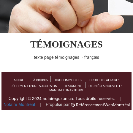
TÉMOIGNAGES
texte page témoignages - français
ACCUEIL
À PROPOS
DROIT IMMOBILIER
DROIT DES AFFAIRES
RÈGLEMENT D'UNE SUCCESSION
TESTAMENT
DERNIÈRES NOUVELLES
MANDAT D'INAPTITUDE
Copyright © 2024 notaireguzun.ca. Tous droits réservés.
|
Notaire Montréal
|
Propulsé par